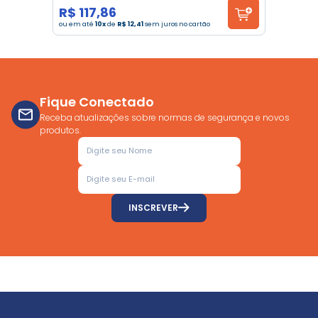
R$ 117,86
ou em até
10x
de
R$ 12,41
sem juros no cartão
Fique Conectado
Receba atualizações sobre normas de segurança e novos
produtos.
INSCREVER