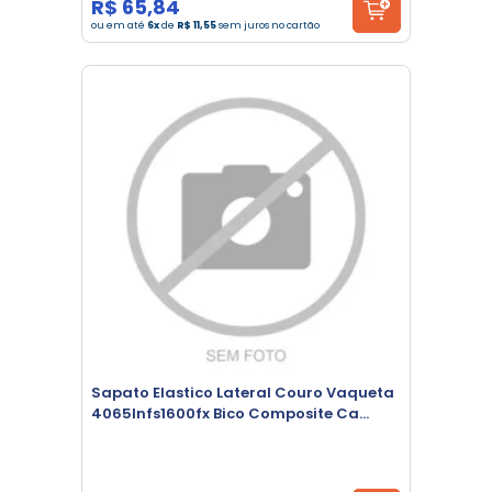
R$ 65,84
ou em até
6x
de
R$ 11,55
sem juros no cartão
Sapato Elastico Lateral Couro Vaqueta
4065lnfs1600fx Bico Composite Ca
42164