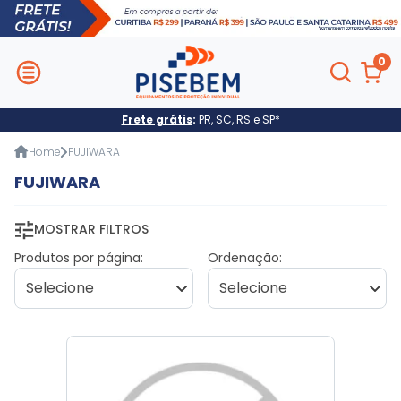
0
Frete grátis
:
PR, SC, RS e SP*
Home
FUJIWARA
FUJIWARA
MOSTRAR FILTROS
Produtos por página:
Ordenação: