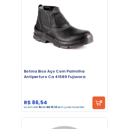
Botina Bico Aço Com Palmilha
Antiperfuro Ca 41589 Fujiwara
R$ 86,54
ou em até
9x
de
R$ 10,12
sem juros no cartão