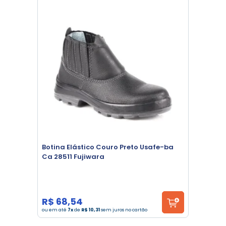
Botina Elástico Couro Preto Usafe-ba
Ca 28511 Fujiwara
R$ 68,54
ou em até
7x
de
R$ 10,31
sem juros no cartão