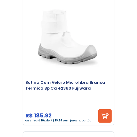
Botina Com Velcro Microfibra Branca
Termica Bp Ca 42380 Fujiwara
R$ 185,92
ou em até
10x
de
R$ 19,57
sem juros no cartão