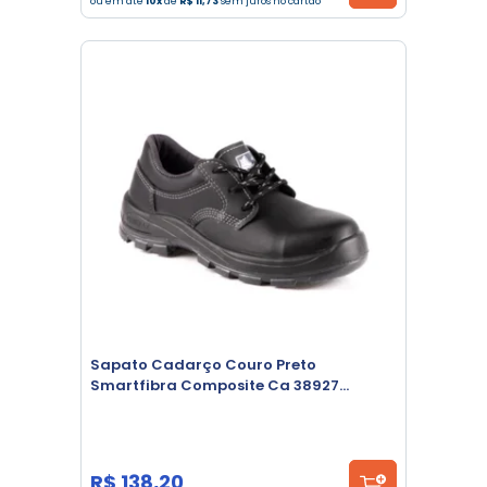
ou em até
10x
de
R$ 11,73
sem juros no cartão
Sapato Cadarço Couro Preto
Smartfibra Composite Ca 38927
Fujiwara
R$ 138,20