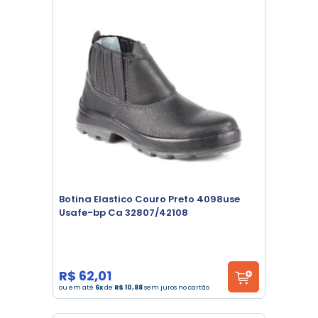
Botina Elastico Couro Preto 4098use
Usafe-bp Ca 32807/42108
R$ 62,01
ou em até
6x
de
R$ 10,88
sem juros no cartão