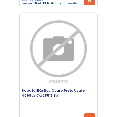
ou em até
10x
de
R$ 14,55
sem juros no cartão
Sapato Elástico Couro Preto Usafe
4098us Ca 28513 Bp