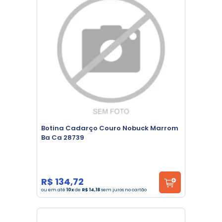
Botina Cadarço Couro Nobuck Marrom
Ba Ca 28739
R$ 134,72
ou em até
10x
de
R$ 14,18
sem juros no cartão